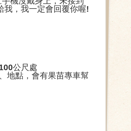
忙手機沒戴身上，未接到
給我，我一定會回覆你喔!
00公尺處
、地點，會有果苗專車
幫