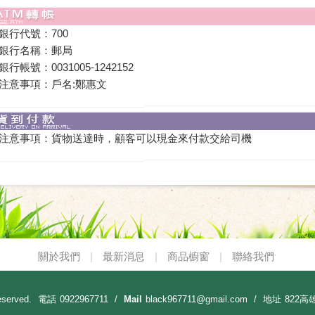
銀行代號：
700
銀行名稱：
郵局
銀行帳號：
0031005-1242152
注意事項：
戶名:鄭惠文
注意事項：
貨物送達時，顧客可以現金來付款交給司機
關於我們
|
最新消息
|
商品櫥窗
|
聯絡我們
eserved.
電話
0922967711
Mail
black967711@gmail.com
地址
822高