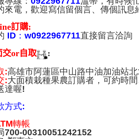
服專線：
0922967711
溫蒂，有時候
的來電，歡迎寫信留個言、傳個訊息
Line訂購:
的
ID
：w0922967711
直接留言洽詢
面交or自取
:
取:
高雄市阿蓮區中山路中油加油站北1
交:
大面積栽種果農訂購者，可約時間
送達喔!
款方式:
ATM轉帳
700-00310051242152