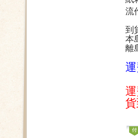
流
到
本
離
運
運
貨