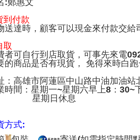
名:鄭惠文
.貨到付款
物送達時，顧客可以現金來付款交給
自取
費者可自行到店取貨，可事先來電0922
要的商品是否有現貨， 免得來時白跑
址：
高雄市阿蓮區中山路中油加油站北
業時間：星期一~星期六早上8：30~下
星期日休息
貨方式:
箱
包裝、
寄送(如需指定時間點