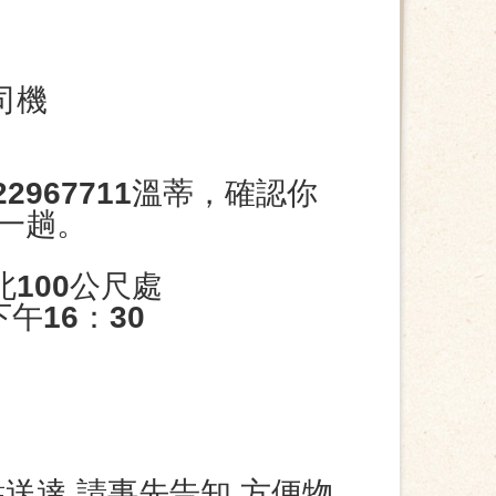
司機
967711溫蒂，確認你
一趟。
100公尺處
午16：30
送達,請事先告知,方便物