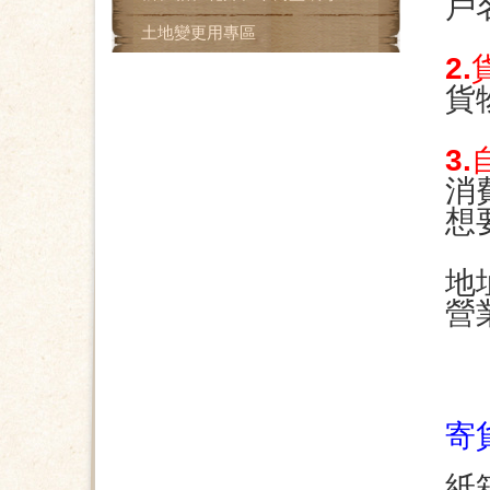
戶
土地變更用專區
2
貨
3.
消
想
地
營
寄
紙