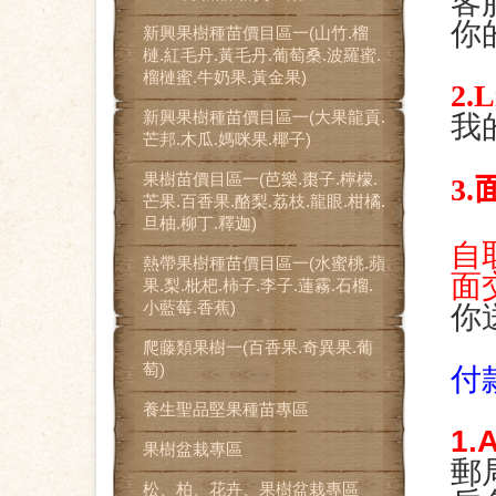
客
你
新興果樹種苗價目區一(山竹.榴
槤.紅毛丹.黃毛丹.葡萄桑.波羅蜜.
榴槤蜜.牛奶果.黃金果)
2.
新興果樹種苗價目區一(大果龍貢.
我
芒邦.木瓜.媽咪果.椰子)
果樹苗價目區一(芭樂.棗子.檸檬.
3.
芒果.百香果.酪梨.荔枝.龍眼.柑橘.
旦柚.柳丁.釋迦)
自
熱帶果樹種苗價目區一(水蜜桃.蘋
面
果.梨.枇杷.柿子.李子.蓮霧.石榴.
小藍莓.香蕉)
你
爬藤類果樹一(百香果.奇異果.葡
萄)
付
養生聖品堅果種苗專區
1.
果樹盆栽專區
郵局
松、柏、花卉、果樹盆栽專區