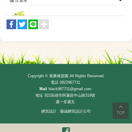
次選單
Copyright ©
展農種苗園
All Rights Reserved.
電話
0922967711
Mail
black967711@gmail.com
地址
822高雄市阿蓮區中山路319號
週一至週五
網頁設計 : 藝誠網頁設計公司
TOP