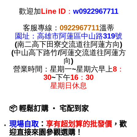
歡迎加
Line ID
：
w0922967711
客服專線：
0922967711
溫蒂
園址：高雄市阿蓮區中山路319號
(
南二高下田寮交流道往阿蓮方向)
(
中山高下路竹/阿蓮交流道往阿蓮方
向)
營業時間：星期一~星期六早上
8：
30
~
下午
16：30
星期日休息
📦 輕鬆訂購 ‧ 宅配到家
現場自取
：
享有超划算的批發價
，歡
迎直接來園參觀選購！