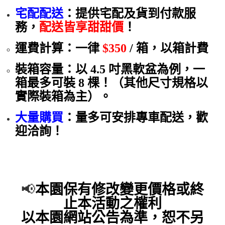
宅配配送
：提供宅配及貨到付款服
務，
配送皆享甜甜價
！
運費計算：一律
$350
/ 箱，以箱計費
裝箱容量：以 4.5 吋黑軟盆為例，一
箱最多可裝 8 棵！（其他尺寸規格以
實際裝箱為主）。
大量購買
：量多可安排專車配送，歡
迎洽詢！
📢
本園
保有修改變更
價格
或終
止本活動之權利
以本園網站公告為準，恕不另