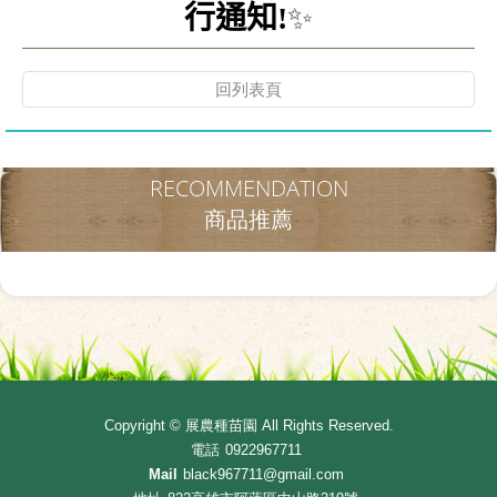
行通知!
✨
回列表頁
RECOMMENDATION
商品推薦
Copyright ©
展農種苗園
All Rights Reserved.
電話
0922967711
Mail
black967711@gmail.com